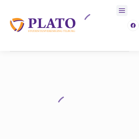
/
Activiteiten
/
Aankomende Activiteiten
Home
/
Event
/
539
/
Ned