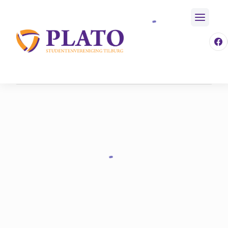
/
Activiteiten
/
Aankomende Activiteiten
Home
/
Event
/
544
/
Dot. Lustrumreceptie