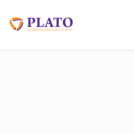
/
Activiteiten
/
Aankomende Activiteiten
/
Event
Home