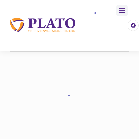
/
Activiteiten
/
Aankomende Activiteiten
Home
/
Event
/
576
/
Kb Presentatieborrel