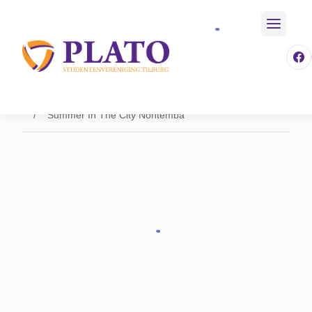
/
Activiteiten
/
Aankomende Activiteiten
Home
/
Event
/
592
/
Summer In The City Nontemba