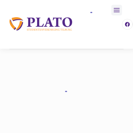
/
Activiteiten
/
Aankomende Activiteiten
Home
/
Event
/
597
/
Zeilweekend