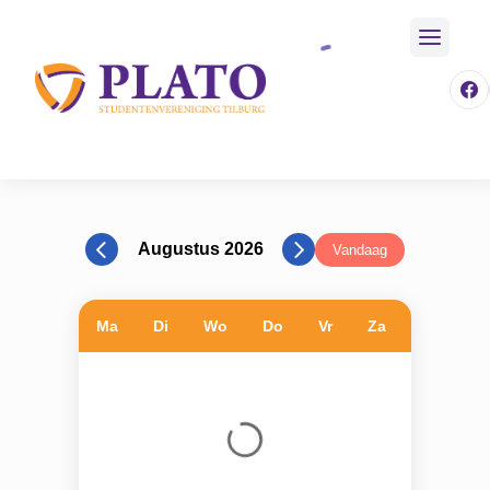
/
Activiteiten
/
Kalender
Home
Augustus 2026
Vandaag
Ma
Di
Wo
Do
Vr
Za
Zo