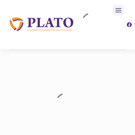
/
F
/
Files
/
Download
Home
/
Afbeeldingen
/
Informatieboekje T.s.v. Plato.pdf