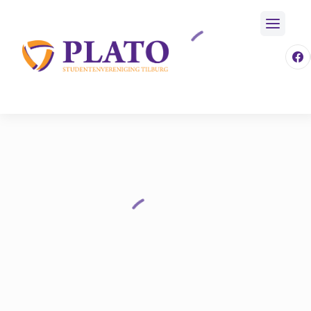
/
Fotos
/
22 Top Week Donderdag
Home