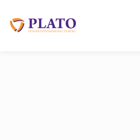
/
Fotos
/
4 Plato Festival Woensdag
Home