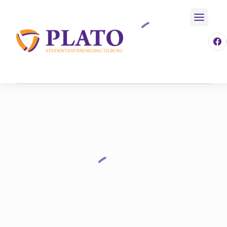
/
Mijn Plato
/
Fotoalbum
Home
/
246 Eerstejaarsavond 5