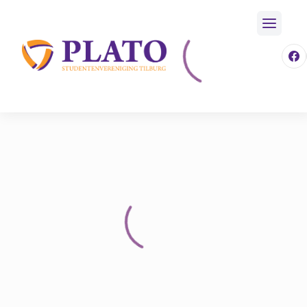
/
Over Plato
/
Disputen
/
Furiae
Home