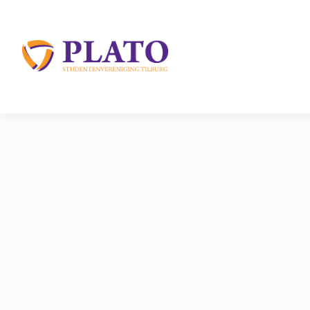
/
Over Plato
/
Disputen
/
Nontemba
Home