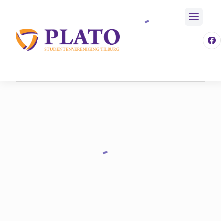
/
Ontwikkeling
/
Commissies
Home
/
Evenementen Commissies